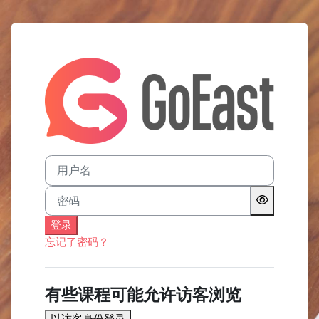
跳到主要内容
登录💻 GoEast L
用户名
密码
登录
忘记了密码？
有些课程可能允许访客浏览
以访客身份登录